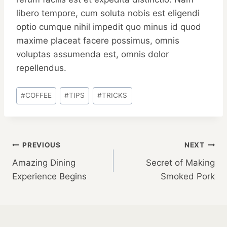
libero tempore, cum soluta nobis est eligendi
optio cumque nihil impedit quo minus id quod
maxime placeat facere possimus, omnis
voluptas assumenda est, omnis dolor
repellendus.
Post
#
COFFEE
#
TIPS
#
TRICKS
Tags:
Post
PREVIOUS
NEXT
Amazing Dining
Secret of Making
navigation
Experience Begins
Smoked Pork