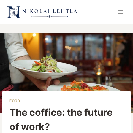
Skip
to
content
FOOD
The coffice: the future
of work?