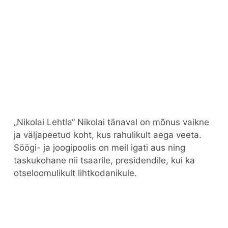
„Nikolai Lehtla“ Nikolai tänaval on mõnus vaikne
ja väljapeetud koht, kus rahulikult aega veeta.
Söögi- ja joogipoolis on meil igati aus ning
taskukohane nii tsaarile, presidendile, kui ka
otseloomulikult lihtkodanikule.